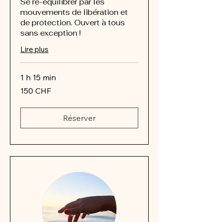
Se ré-équilibrer par les
mouvements de libération et
de protection. Ouvert à tous
sans exception !
Lire plus
1 h 15 min
150
150 CHF
francs
suisses
Réserver