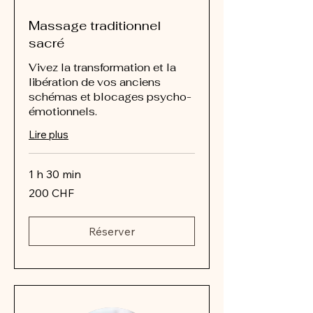
Massage traditionnel
sacré
Vivez la transformation et la
libération de vos anciens
schémas et blocages psycho-
émotionnels.
Lire plus
1 h 30 min
200
200 CHF
francs
suisses
Réserver