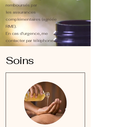
remboursés par
les assurances
complémentaires (agréée
RME).
En cas d'urgence, me
contacter par téléphone
.​
Soins