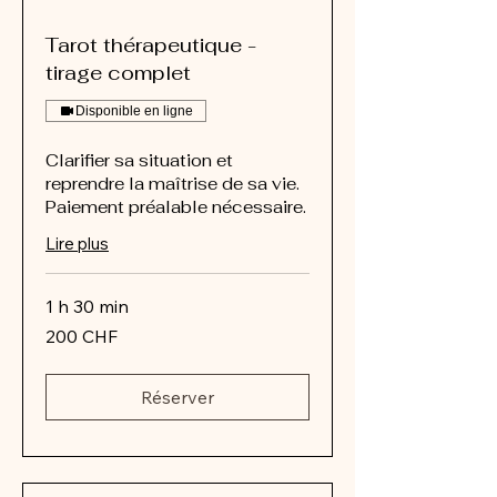
Tarot thérapeutique -
tirage complet
Disponible en ligne
Clarifier sa situation et
reprendre la maîtrise de sa vie.
Paiement préalable nécessaire.
Lire plus
1 h 30 min
200
200 CHF
francs
suisses
Réserver