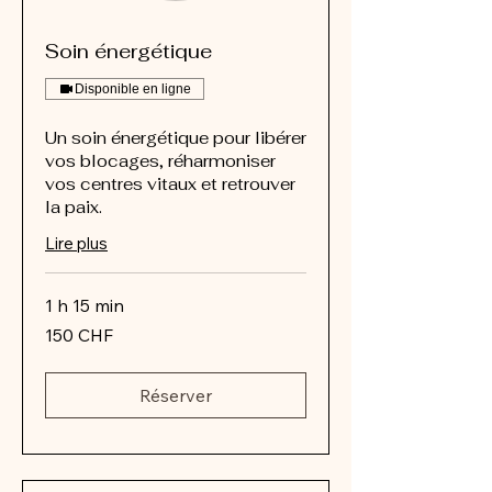
Soin énergétique
Disponible en ligne
Un soin énergétique pour libérer
vos blocages, réharmoniser
vos centres vitaux et retrouver
la paix.
Lire plus
1 h 15 min
150
150 CHF
francs
suisses
Réserver