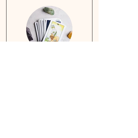
Tarot thérapeutique à
distance
Disponible en ligne
La séance de 30 minutes pour
clarifier une situation en
particulier. Paiement préalable
nécessaire.
Lire plus