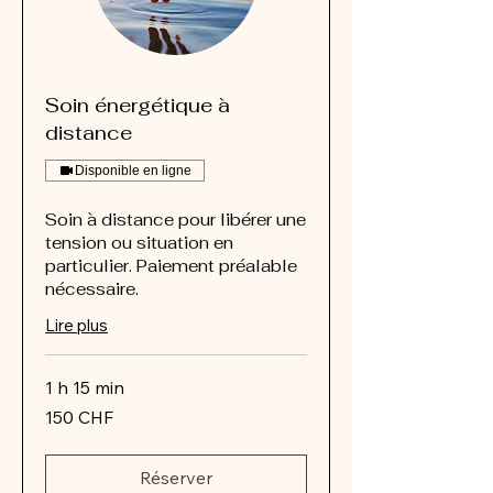
Soin énergétique à
distance
Disponible en ligne
Soin à distance pour libérer une
tension ou situation en
particulier. Paiement préalable
nécessaire.
Lire plus
1 h 15 min
150
150 CHF
francs
suisses
Réserver