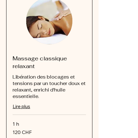
Massage classique
relaxant
Libération des blocages et
tensions par un toucher doux et
relaxant, enrichi d'huile
essentielle.
Lire plus
1 h
120
120 CHF
francs
suisses