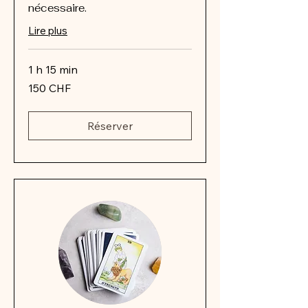
nécessaire.
Lire plus
1 h 15 min
150
150 CHF
francs
suisses
Réserver